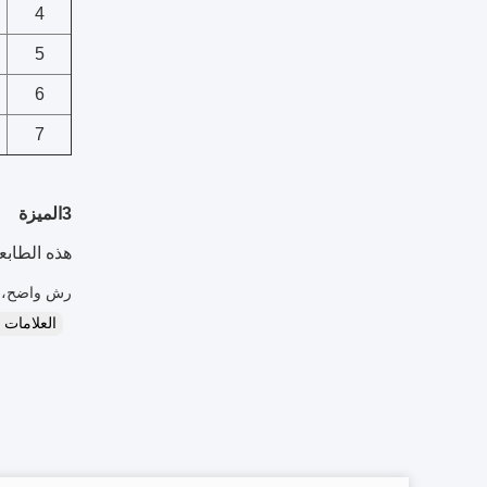
4
5
6
7
3الميزة
هذه الطاب
رش واضح، مر
العلامات