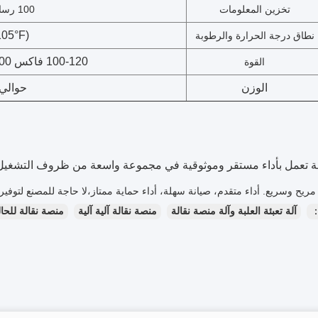
تخزين المعلومات
100 رسالة معقدة أو أكثر
105°F)
نطاق درجة الحرارة والرطوبة
100-120 فاكس 200-240 فاكس 0.7 كيلوواط
القوة
الوزن
حوالي 19 كيلوغر
عة تعمل بأداء مستقر وموثوقية في مجموعة واسعة من ظروف التشغيل
يح وسريع. أداء متقدم، صيانة سهلة، أداء حماية ممتاز،لا حاجة للمصنع لتوفير 
：
آلة تعبئة العلبة وآلة منصة نقالة
منصة نقالة آلية آلية
منصة نقالة للحال