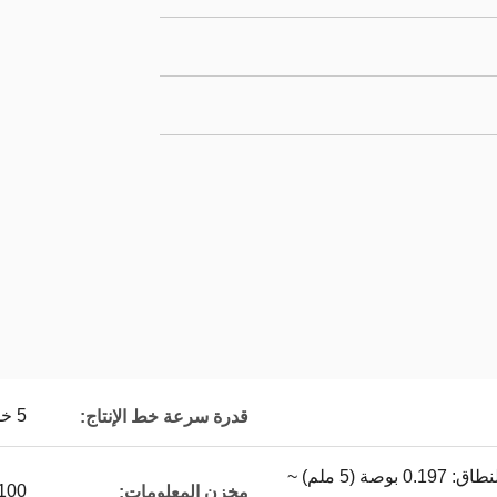
5 خطوط بسرعة تصل إلى 278.6 متر في الدقيقة
قدرة سرعة خط الإنتاج:
0.472 بوصة (12 ملم)، النطاق: 0.197 بوصة (5 ملم) ~
100 رسالة معقدة أو أك
مخزن المعلومات: