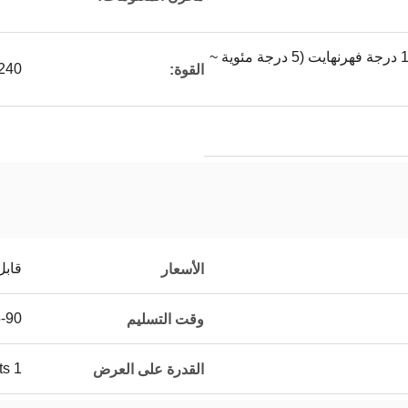
41 درجة فهرنهايت ~ 113 درجة فهرنهايت (5 درجة مئوية ~
100-240 فولت تيار 
القوة:
قابل
الأسعار
15-90 يو
وقت التسليم
1 Osets شهريًا
القدرة على العرض