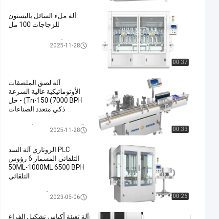
آلة ملء السائل بالبستون
للزجاجات 100 مل
آلة تعبئة سائل المكبس
2025-11-28
00:37
آلة لصق الملصقات
الأوتوماتيكية عالية السرعة
Tn-150 (7000 BPH) - حل
ذكي متعدد الصناعات
آلة لصق الملصقات الأوتوماتيكية
00:33
2025-11-28
PLC الروتاري آلة السد
التلقائي المسمار 6 رؤوس
50ML-1000ML 6500 BPH
التلقائي
آلة السد التلقائي
00:26
2023-05-06
آلة تعبئة أكياس تشكيل الفراغ