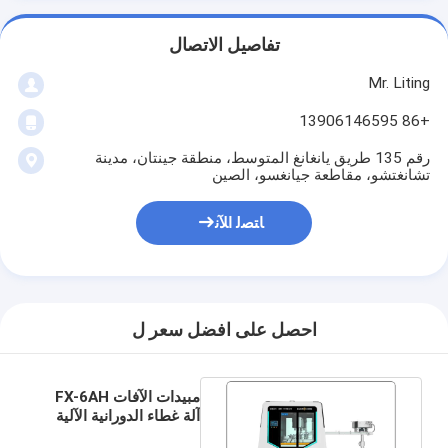
تفاصيل الاتصال
Mr. Liting
+86 13906146595
رقم 135 طريق يانغانغ المتوسط، منطقة جينتان، مدينة
تشانغتشو، مقاطعة جيانغسو، الصين
ﺎﺘﺼﻟ ﺍﻶﻧ
احصل على افضل سعر ل
مبيدات الآفات FX-6AH
آلة غطاء الدورانية الآلية
ذات الستة رؤوس