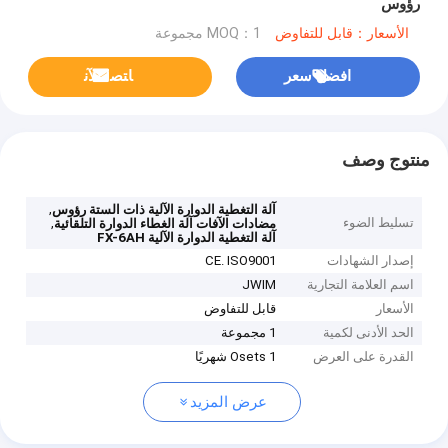
رؤوس
الأسعار：قابل للتفاوض
MOQ：1 مجموعة
افضل سعر
ﺎﺘﺼﻟ ﺍﻶﻧ
منتوج وصف
,
آلة التغطية الدوارة الآلية ذات الستة رؤوس
تسليط الضوء
,
مضادات الآفات آلة الغطاء الدوارة التلقائية
آلة التغطية الدوارة الآلية FX-6AH
إصدار الشهادات
CE. ISO9001
اسم العلامة التجارية
JWIM
الأسعار
قابل للتفاوض
الحد الأدنى لكمية
1 مجموعة
القدرة على العرض
1 Osets شهريًا
عرض المزيد