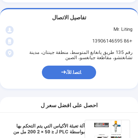
تفاصيل الاتصال
Mr. Liting
+86 13906146595
رقم 135 طريق يانغانغ المتوسط، منطقة جينتان، مدينة
تشانغتشو، مقاطعة جيانغسو، الصين
ﺎﺘﺼﻟ ﺍﻶﻧ
احصل على افضل سعر ل
آلة تعبئة الأكياس التي يتم التحكم بها
بواسطة PLC لـ ≤ 50 × 2 200 مل من
الأكياس المزدوجة