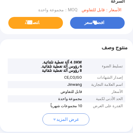
السرعة
الأسعار：قابل للتفاوض
MOQ：مجموعة واحدة
افضل سعر
ﺎﺘﺼﻟ ﺍﻶﻧ
منتوج وصف
,
4.0KW آلة تغطية تلقائية
تسليط الضوء
,
6 رؤوس آلة تغطية تلقائية
8 رؤوس آلة تغطية تلقائية
إصدار الشهادات
CE,CO,ISO
اسم العلامة التجارية
Jinwang
الأسعار
قابل للتفاوض
الحد الأدنى لكمية
مجموعة واحدة
القدرة على العرض
10 مجموعات شهرياً
عرض المزيد