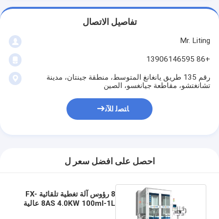
تفاصيل الاتصال
Mr. Liting
+86 13906146595
رقم 135 طريق يانغانغ المتوسط، منطقة جينتان، مدينة
تشانغتشو، مقاطعة جيانغسو، الصين
ﺎﺘﺼﻟ ﺍﻶﻧ
احصل على افضل سعر ل
8 رؤوس آلة تغطية تلقائية FX-
8AS 4.0KW 100ml-1L عالية
السرعة