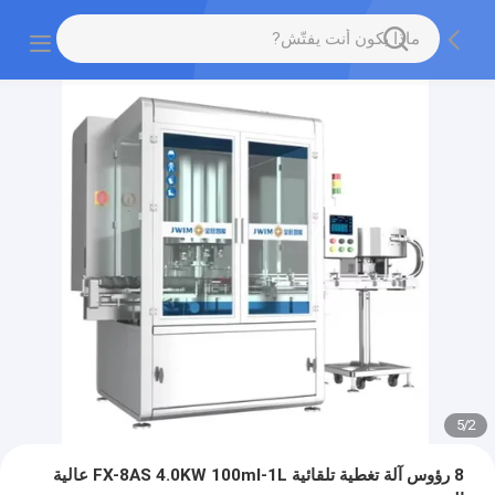
5
/
2
8 رؤوس آلة تغطية تلقائية FX-8AS 4.0KW 100ml-1L عالية