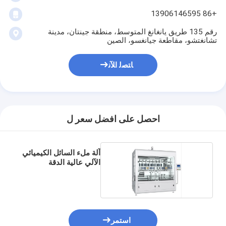
+86 13906146595
رقم 135 طريق يانغانغ المتوسط، منطقة جينتان، مدينة
تشانغتشو، مقاطعة جيانغسو، الصين
ﺎﺘﺼﻟ ﺍﻶﻧ
احصل على افضل سعر ل
آلة ملء السائل الكيميائي
الآلي عالية الدقة
استمر