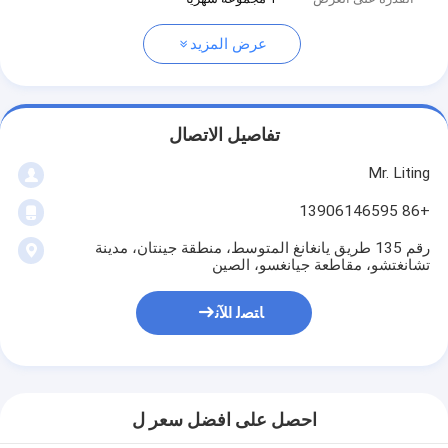
عرض المزيد
تفاصيل الاتصال
Mr. Liting
+86 13906146595
رقم 135 طريق يانغانغ المتوسط، منطقة جينتان، مدينة
تشانغتشو، مقاطعة جيانغسو، الصين
ﺎﺘﺼﻟ ﺍﻶﻧ
احصل على افضل سعر ل