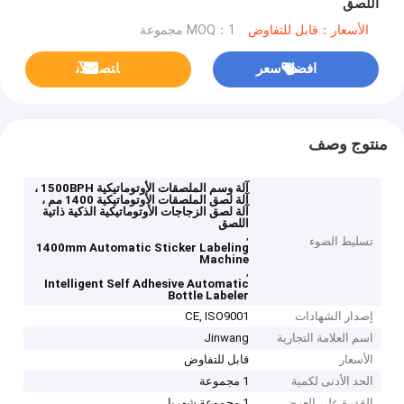
اللصق
الأسعار：قابل للتفاوض
MOQ：1 مجموعة
افضل سعر
ﺎﺘﺼﻟ ﺍﻶﻧ
منتوج وصف
آلة وسم الملصقات الأوتوماتيكية 1500BPH ،
آلة لصق الملصقات الأوتوماتيكية 1400 مم ،
آلة لصق الزجاجات الأوتوماتيكية الذكية ذاتية
اللصق
,
تسليط الضوء
1400mm Automatic Sticker Labeling
Machine
,
Intelligent Self Adhesive Automatic
Bottle Labeler
إصدار الشهادات
CE, ISO9001
اسم العلامة التجارية
Jinwang
الأسعار
قابل للتفاوض
الحد الأدنى لكمية
1 مجموعة
القدرة على العرض
1 مجموعة شهريا