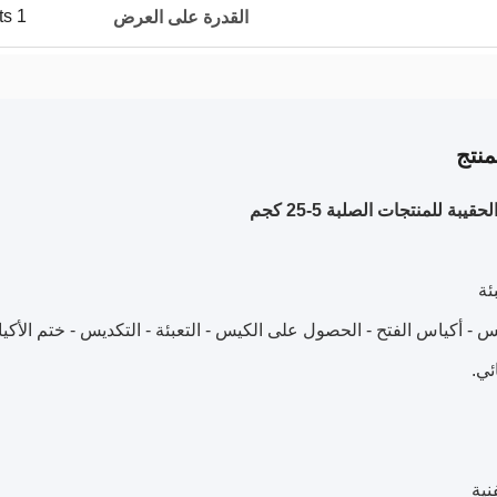
1 Osets شهريًا
القدرة على العرض
نتج
قيبة للمنتجات الصلبة 5-25 كجم
ئة
يس - أكياس الفتح - الحصول على الكيس - التعبئة - التكديس - ختم الأكي
ئي.
نية