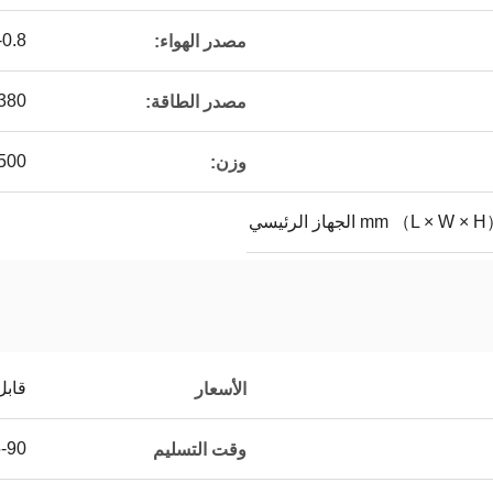
0.6-0.8 ميجا باسكا
مصدر الهواء:
380 فولت 50 هرت
مصدر الطاقة:
2500 ك
وزن:
قابل
الأسعار
15-90 يو
وقت التسليم