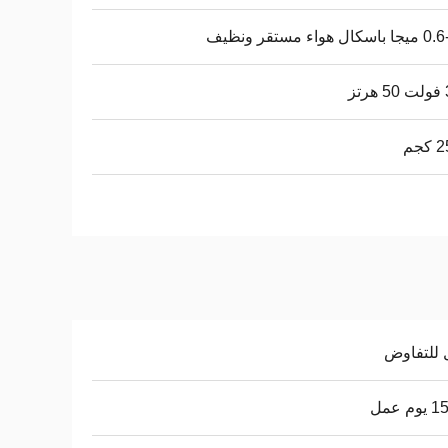
ل هواء مستقر ونظيف
ز
جم
 للتفاوض
م عمل