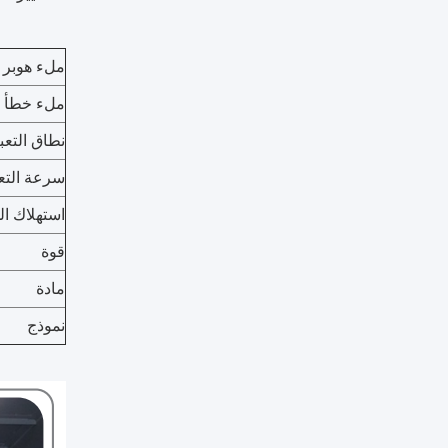
ملء هوبر
ملء خطأ
نطاق التعب
سرعة التعب
استهلاك ال
قوة
مادة
نموذج