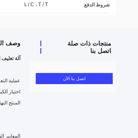
L / C ، T / T
شروط الدفع
وصف الم
منتجات ذات صلة
اتصل بنا
آلة تغليف الح
اتصل بنا الآن
عملية التعب
اختيار الك
المنتج النها
المعايير الف