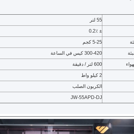
55 لتر
± 0.2٪
ئة
5-25 كجم
ئة
300-420 كيس في الساعة
هواء
600 لتر / دقيقة
2 كيلو واط
الكربون الصلب
JW-55APD-DJ