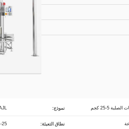
لبة 5-25 كجم
AJL
نموذج:
5-25 ك
نطاق التعبئة: