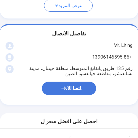
عرض المزيد
تفاصيل الاتصال
Mr. Liting
+86 13906146595
رقم 135 طريق يانغانغ المتوسط، منطقة جينتان، مدينة
تشانغتشو، مقاطعة جيانغسو، الصين
ﺎﺘﺼﻟ ﺍﻶﻧ
احصل على افضل سعر ل