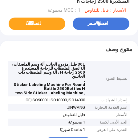
المستديرة 2500 زجاجات h
الأسعار：قابل للتفاوض
MOQ：1 مجموعة
افضل سعر
ﺎﺘﺼﻟ ﺍﻶﻧ
منتوج وصف
30L طبل مزدوج الجانب آلة وسم الملصقات ،
آلة لصق الملصقات للزجاجة المستديرة
2500 زجاجة H ، آلة وسم الملصقات ذات
الجانبين
تسليط الضوء
,
Sticker Labeling Machine For Round
Bottle 2500Bottles H
,
two Side Sticker Labeling Machine
إصدار الشهادات
CE,ISO90001,ISO18000,ISO14000
اسم العلامة التجارية
JINWANG
الأسعار
قابل للتفاوض
الحد الأدنى لكمية
1 مجموعة
القدرة على العرض
1 Osets شهريًا