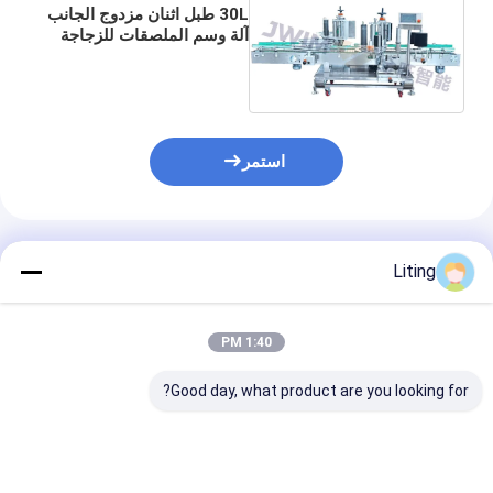
30L طبل اثنان مزدوج الجانب
آلة وسم الملصقات للزجاجة
المستديرة 2500 زجاجات h
استمر
المنتجات الموصى بها
Liting
1:40 PM
Good day, what product are you looking for?
آلة التسمية ذاتية الارتباط
آلة لصق الملصقات
الزجاجات المربع
مزدوجة الجانب
الأوتوماتيكية عالية
والسطحي