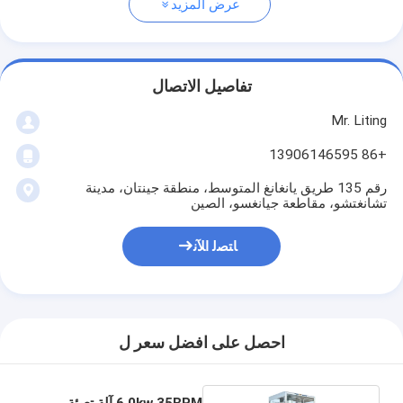
عرض المزيد
تفاصيل الاتصال
Mr. Liting
+86 13906146595
رقم 135 طريق يانغانغ المتوسط، منطقة جينتان، مدينة
تشانغتشو، مقاطعة جيانغسو، الصين
ﺎﺘﺼﻟ ﺍﻶﻧ
احصل على افضل سعر ل
6.0kw 35BPM آلة تعبئة