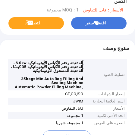
الكيس
الأسعار：قابل للتفاوض
MOQ：1 مجموعة
افضل سعر
ﺎﺘﺼﻟ ﺍﻶﻧ
منتوج وصف
آلة تعبئة وختم الأكياس الأوتوماتيكية 6.0kw ،
آلة تعبئة وختم الأكياس الأوتوماتيكية 35 كيسًا ،
آلة تعبئة المسحوق الأوتوماتيكية
تسليط الضوء
,
35bags Min Auto Bag Filling And
Sealing Machine
,
Automatic Powder Filling Machine
إصدار الشهادات
CE,CO,ISO
اسم العلامة التجارية
JWIM
الأسعار
قابل للتفاوض
الحد الأدنى لكمية
1 مجموعة
القدرة على العرض
1 مجموعة شهريا