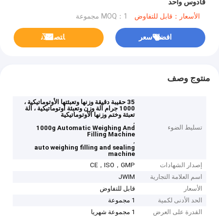
قادوس واحد
الأسعار：قابل للتفاوض
MOQ：1 مجموعة
افضل سعر
ﺎﺘﺼﻟ ﺍﻶﻧ
منتوج وصف
35 حقيبة دقيقة وزنها وتعبئتها الأوتوماتيكية ،
1000 جرام آلة وزن وتعبئة أوتوماتيكية ، آلة
تعبئة وختم وزنها الأوتوماتيكية
,
تسليط الضوء
1000g Automatic Weighing And
Filling Machine
,
auto weighing filling and sealing
machine
إصدار الشهادات
CE，ISO，GMP
اسم العلامة التجارية
JWIM
الأسعار
قابل للتفاوض
الحد الأدنى لكمية
1 مجموعة
القدرة على العرض
1 مجموعة شهريا