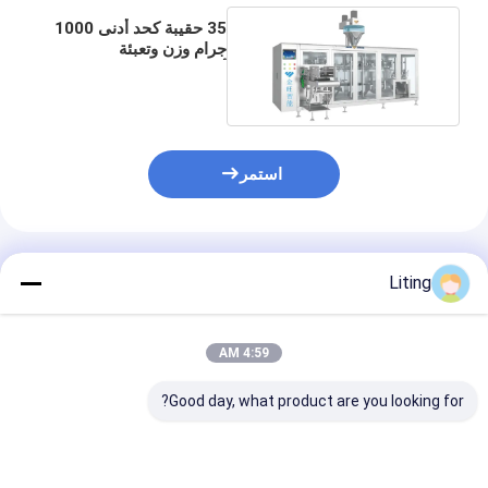
35 حقيبة كحد أدنى 1000
جرام وزن وتعبئة
أوتوماتيكية ذات قادوس
واحد
استمر
المنتجات الموصى بها
Liting
4:59 AM
Good day, what product are you looking for?
آلة تعبئة أكياس الماء 200
100 مل بريميد حقيبة
200 مل ملء وخ