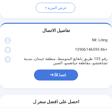
عرض المزيد
تفاصيل الاتصال
Mr. Liting
+86 13906146595
رقم 135 طريق يانغانغ المتوسط، منطقة جينتان، مدينة
تشانغتشو، مقاطعة جيانغسو، الصين
ﺎﺘﺼﻟ ﺍﻶﻧ
احصل على افضل سعر ل