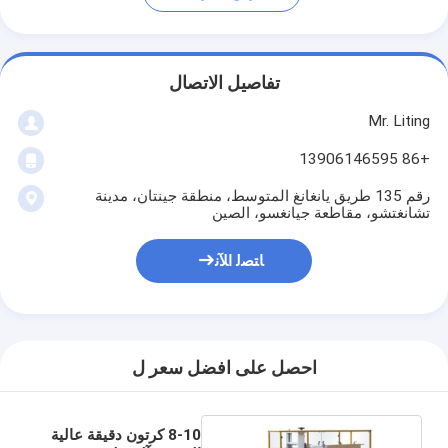
تفاصيل الاتصال
Mr. Liting
+86 13906146595
رقم 135 طريق يانغانغ المتوسط، منطقة جينتان، مدينة
تشانغتشو، مقاطعة جيانغسو، الصين
ﺎﺘﺼﻟ ﺍﻶﻧ
احصل على افضل سعر ل
8-10 كرتون دقيقة عالية