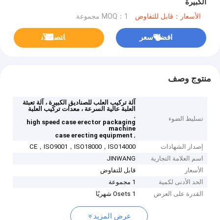
الكبيرة
الأسعار：قابل للتفاوض
MOQ：1 مجموعة
افضل سعر
ﺎﺘﺼﻟ ﺍﻶﻧ
منتوج وصف
آلة تركيب العلب للصناديق الكبيرة ، آلة تعبئة
العلبة عالية السرعة ، معدات تركيب العلبة
,
تسليط الضوء
high speed case erector packaging
machine
,
case erecting equipment
إصدار الشهادات
CE，ISO9001，ISO18000，ISO14000
اسم العلامة التجارية
JINWANG
الأسعار
قابل للتفاوض
الحد الأدنى لكمية
1 مجموعة
القدرة على العرض
1 Osets شهريًا
عرض المزيد