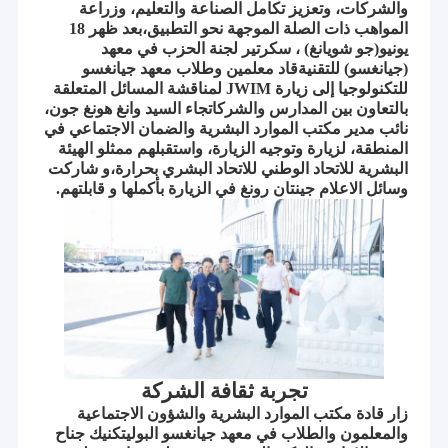
والشركات، وتعزيز تكامل الصناعة والتعليم، وزراعة
المواهب ذات الصلة الموجهة نحو التطبيق،بعد ظهر 18
يونيو(جو شويانغ) ، سكرتير لجنة الحزب في معهد
(جيانغسو) للتقنيةقاد معلمين وطلاب معهد جيانغسو
للتكنولوجيا إلى زيارة JWIM لمناقشة المسائل المتعلقة
بالتعاون بين المدارس والشركاتجاء السيد وانغ هونغ جون،
نائب مدير مكتب الموارد البشرية والضمان الاجتماعي في
المنطقة، لزيارة وتوجيه الزيارة، واستقبلهم ممثلو الهيئة
البشرية للاتحاد الوطني للاتحاد البشري بحرارة،و شاركت
وسائل الاعلام جينتان رونغ في الزيارة بأكملها و قابلتهم.
تجربة ثقافة الشركة
زار قادة مكتب الموارد البشرية والشؤون الاجتماعية
والمعلمون والطلاب في معهد جيانغسو البوليتكنيك جناح