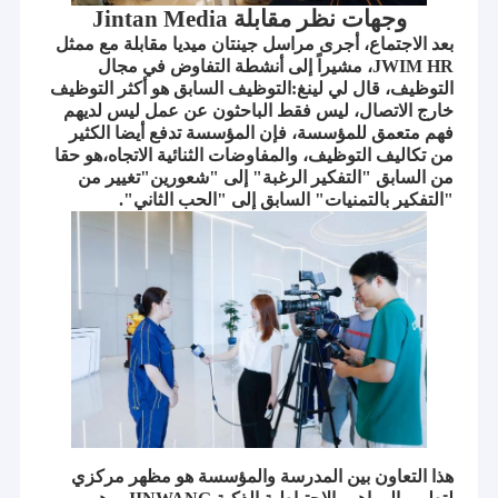
وجهات نظر مقابلة Jintan Media
بعد الاجتماع، أجرى مراسل جينتان ميديا مقابلة مع ممثل
JWIM HR، مشيراً إلى أنشطة التفاوض في مجال
التوظيف، قال لي لينغ:التوظيف السابق هو أكثر التوظيف
خارج الاتصال، ليس فقط الباحثون عن عمل ليس لديهم
فهم متعمق للمؤسسة، فإن المؤسسة تدفع أيضا الكثير
من تكاليف التوظيف، والمفاوضات الثنائية الاتجاه،هو حقا
من السابق "التفكير الرغبة" إلى "شعورين"تغيير من
"التفكير بالتمنيات" السابق إلى "الحب الثاني".
الصفحة الرئيسية
ملف شركة جيانغسو لشركة جيانغسو جينوانغ للعلوم والتكنولوجيا الذكية
المحدودة.
منتجات
تأسست شركة جيانغسو جينوانغ للعلوم والتكنولوجيا الذكية المحدودة
معلومات عنا
هذا التعاون بين المدرسة والمؤسسة هو مظهر مركزي
(JWIM) في عام 2005، وهي مؤسسة ذات تقنية عالية متخصصة في
البحث والتطوير والتصنيع والمبيعات والخدمة للمصانع الذكية للمبيدات