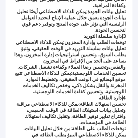
وكفاءة المراقبة.
تحليل بيانات الجودة:
يمكن للذكاء الاصطناعي أيضًا تحليل
بيانات الجودة بعمق خلال عملية الإنتاج لتحديد العوامل
الرئيسية التي تؤثر على جودة المنتج وتوفير دعم قوي
لتحسين الجودة.
3إدارة سلسلة التوريد
توقعات الطلب وإدارة المخزون:
يمكن للذكاء الاصطناعي
تحليل بيانات سلسلة التوريد في الوقت الحقيقي، وتنبؤ
بطلب السوق، وتحسين استراتيجيات إدارة المخزون. وهذا
يساعد على الحد من الإفراط في المخزون
والنقص،وتحسين رضا العملاء وكفاءة تشغيل الشركات.
تحسين الخدمات اللوجستية:
يمكن للذكاء الاصطناعي تتبع
موقع البضائع في الوقت الحقيقي، وتخطيط الموارد
المخزنة والنقل بشكل ذكي، وخفض تكاليف الخدمات
اللوجستية، وتحسين كفاءة الخدمات اللوجستية.
4إدارة الطاقة
الصفحة الرئيسية
تحسين استهلاك الطاقة:
يمكن للذكاء الاصطناعي مراقبة
وتحليل بيانات استهلاك الطاقة في الوقت الحقيقي،
ملف شركة جيانغسو لشركة جيانغسو جينوانغ للعلوم والتكنولوجيا الذكية
المحدودة.
واقتراح تدابير توفير الطاقة، وتقليل تكاليف استهلاك
منتجات
الطاقة في المؤسسات.
تأسست شركة جيانغسو جينوانغ للعلوم والتكنولوجيا الذكية المحدودة
توقعات الطلب على الطاقة:
من خلال تحليل البيانات،
معلومات عنا
(JWIM) في عام 2005، وهي مؤسسة ذات تقنية عالية متخصصة في
يمكن للذكاء الاصطناعي التنبؤ بطلب الطاقة في
البحث والتطوير والتصنيع والمبيعات والخدمة للمصانع الذكية للمبيدات