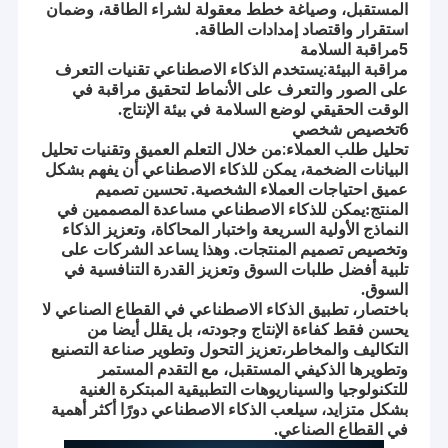
المستقبل، وصياغة خطط معقولة لشراء الطاقة، وضمان
والأسمدة والأدوية البيطرية والأعلاف (المعالجة الذكية، التعبئة الذكية،
جولة في المعمل
استقرار واقتصاد إمدادات الطاقة.
التخزين الذكي والمكاتب الذكية). على مدى العشرين عامًا الماضية، خدمت
5مراقبة السلامة
جينوانغ ما يقرب من 3000 شركة تحضير زراعي كيميائي في الداخل
مراقبة الجودة
مراقبة البيئة:
يستخدم الذكاء الاصطناعي تقنيات التعرف
والخارج. في الوقت الحالي، يبلغ رأس مال الشركة المسجل 20 مليونًا،
على الصور والتعرف على الأنماط لتحقيق مراقبة في
وتغطي مساحة 100 مو، ومساحة بناء تبلغ 100000 متر مربع، ولديها أكثر
اتصل بنا
من 600 موظف وأكثر من 300 موظف فني متخصص. اجتازت جينوانغ
الوقت الحقيقي لوضع السلامة في بيئة الإنتاج.
شهادة الاتحاد الأوروبي CE، وشهادة CMP، وشهادة نظام إدارة الجودة
6تخصيص شخصي
ISO9001، وشهادة نظام إدارة الصحة والسلامة المهنية OHSAS18001،
تحليل طلب العملاء:
من خلال التعلم العميق وتقنيات تحليل
اطلب اقتباس
وشهادة نظام الإدارة البيئية ISO14001، وحصلت على أكثر من 70 شهادة
البيانات الضخمة، يمكن للذكاء الاصطناعي أن يفهم بشكل
براءة اختراع. يحتل حجم الإنتاج والمستوى الفني مكانة رائدة بين أقرانها
عميق احتياجات العملاء الشخصية. تحسين تصميم
FAQ
المحليين. يتم تصدير المنتجات إلى أكثر من 50 دولة ومنطقة مثل الولايات
المنتج:يمكن للذكاء الاصطناعي مساعدة المصممين في
المتحدة وماليزيا وفيتنام واليابان ومصر وتركيا وتايلاند وكوريا الجنوبية
النماذج الأولية السريعة واختبار المحاكاة، وتعزيز الذكاء
والمملكة العربية السعودية والنمسا وأستراليا. تم تصنيف جينوانغ كمؤسسة
وتخصيص تصميم المنتجات. وهذا يساعد الشركات على
ذات تقنية عالية وعلامة تجارية مشهورة لمقاطعة جيانغسو.
تلبية أفضل طلبات السوق وتعزيز القدرة التنافسية في
في السنوات الأخيرة، ركزت جينوانغ الذكية عن كثب على السوق، وقامت
آلة تعبئة المبيدات
باستمرار بإجراء البحث والتطوير للمنتجات الجديدة، وركزت بشكل
السوق.
احترافي على تكامل المصانع الذكية للمستحضرات الزراعية والبيطرية.
باختصار، تطبيق الذكاء الاصطناعي في القطاع الصناعي لا
لجعل هذه الصناعة متخصصة، دقيقة، شاملة، قوية ولا مثيل لها، ولتصبح
آلة تعبئة السوائل الكيميائية
يحسن فقط كفاءة الإنتاج وجودته، بل يقلل أيضا من
العلامة التجارية الأولى في العالم! في الوقت الحالي، تعد جينوانغ مؤسسة
التكاليف والمخاطر،تعزيز التحول وتطوير صناعة التصنيع
رائدة في صناعة آلات تعبئة المستحضرات الزراعية والبيطرية المحلية.
وتطويرها الذكيفي المستقبل، مع التقدم المستمر
آلة تعبئة سائل المكبس
وحصة السوق المحلية أكثر من 30٪.
للتكنولوجيا والسيناريوهات التطبيقية المبتكرة الغنية
مهمتنا: تسريع وصول العصر الذكي لصناعة المستحضرات الزراعية
بشكل متزايد، سيلعب الذكاء الاصطناعي دورًا أكثر أهمية
والبيطرية العالمية
آلة تفريغ الزجاجة
في القطاع الصناعي.
رؤيتنا: بناء منصة خدمة إنترنت عالمية المستوى للمصانع الذكية