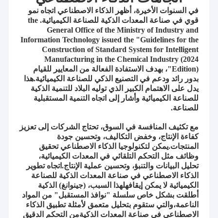
في السنوات الأخيرة، أظهر الذكاء الاصطناعي اتجاه نمو
قوي في صناعة المعدات الذكية للصناعة الكيميائية. the
General Office of the Ministry of Industry and
Information Technology issued the "Guidelines for the
Construction of Standard System for Intelligent
Manufacturing in the Chemical Industry (2024
Edition)"، بهدف الاستفادة الفعالة من المعايير للقيام
بدور رائد ودعم في التصنيع الذكي للصناعة الكيميائية.هذا
يدل على الاهتمام الكبير الذي توليه البلاد للتنمية الذكية
للصناعة الكيميائية وأشار إلى اتجاه التنمية المستقبلية
للصناعة.
مع تكثيف المنافسة في السوق، تحتاج الشركات إلى تعزيز
كفاءة الإنتاج، وخفض التكاليف، وتحسين جودة
المنتجات.يمكن لتكنولوجيا الذكاء الاصطناعي تحقيق
وظائف مثل التحكم التلقائي في المعدات الكيميائية،
تحليل البيانات والتنبؤ، وتحسين عملية الإنتاج.اتجاه تطوير
الذكاء الاصطناعي في صناعة المعدات الذكية للصناعة
الكيميائية لا يمكن إيقافهلهذا السبب، (جينوانغ) الذكية
أطلقت بشكل خاص سلسلة "نوافذ المستقبل" من المواد
الناعمة،والتي ستقوم بتحليل متعمق لأمثلة تطبيق الذكاء
الاصطناعي في صناعة المعدات الذكيةمن التحكم الدقيق