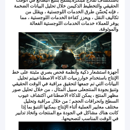
باستكشاف نماذج مبتكرة.يسمح بتتبع البضائع في الوقت
الحقيقي والتخطيط الذكيمن خلال تحليل البيانات الضخمة
، فإنه يُحسّن طرق الخدمات اللوجستية ، ويقلل من
تكاليف النقل ، ويعزز كفاءة الخدمات اللوجستية ، مما
يوفر للعملاء خدمات الخدمات اللوجستية الفعالة
والموثوقة.
أجهزة استشعار ذكية وأنظمة فحص بصري مثبتة على خط
الإنتاج باستخدام خوارزميات الذكاء الاصطناعييتم تحليل
البيانات التي تم جمعها لتحقيق مراقبة في الوقت الحقيقي
وتنبؤ بجودة المنتجعلى سبيل المثال ، من خلال تحليل صور
مظهر المنتج ، يمكن للذكاء الاصطناعي اكتشاف عيوب
السطح وانحرافات الحجم ؛ من خلال مراقبة وتحليل
مختلف معايير العملية أثناء الإنتاج ،يمكنها التنبؤ بما إذا
كانت هناك مشاكل في الجودة مع المنتجات واتخاذ تدابير
في الوقت المناسب لتصحيحها.