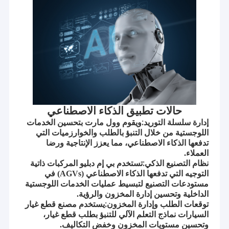
للمستحضرات الزراعية والبيطرية
آلة السد التلقائي
قواعد السلوك الأساسية: 1. العميل أولاً؛ 2. الابتكار المستمر؛ 3. العمليات
المنسقة؛ 4. الوفاء بالوعود؛ 5. التفاصيل هي الملك؛ 6. البيانات تتحدث.
نوايانا الأصلية: 1. خلق قيمة للعملاء؛ 2. خلق السعادة للموظفين؛ 3.
آلة تعبئة الأكياس الجاهزة
المساهمة في المجتمع.
آلة تعبئة الأكياس الأفقية
آلة لصق الملصقات الأوتوماتيكية
آلة تغليف الكرتون
حالات تطبيق الذكاء الاصطناعي
خط تعبئة الأكياس
إدارة سلسلة التوريد:
ويقوم وول مارت بتحسين الخدمات
اللوجستية من خلال التنبؤ بالطلب والخوارزميات التي
آلة تعبئة وختم الأكياس الأوتوماتيكية
تدفعها الذكاء الاصطناعي، مما يعزز الإنتاجية ورضا
العملاء.
نظام التصنيع الذكي:
تستخدم بي إم دبليو المركبات ذاتية
آلة تعبئة السوائل الأوتوماتيكية
التوجيه التي تدفعها الذكاء الاصطناعي (AGVs) في
مستودعات التصنيع لتبسيط عمليات الخدمات اللوجستية
آلة تعبئة السوائل الحجمية
الداخلية وتحسين إدارة المخزون والرؤية.
توقعات الطلب وإدارة المخزون:
يستخدم مصنع قطع غيار
آلة تعبئة الأسمدة السائلة
السيارات نماذج التعلم الآلي للتنبؤ بطلب قطع غيار،
وتحسين مستويات المخزون وخفض التكاليف.