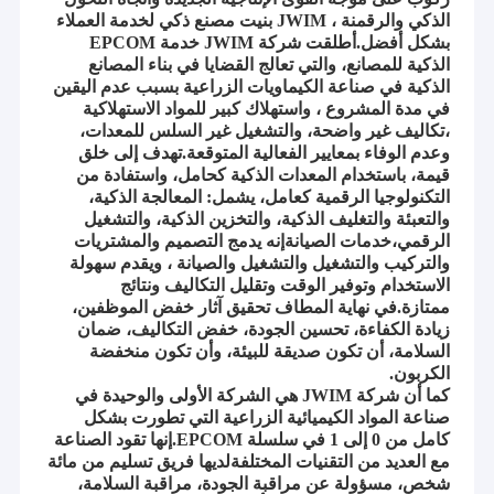
الذكي والرقمنة ، JWIM بنيت مصنع ذكي لخدمة العملاء
بشكل أفضل.أطلقت شركة JWIM خدمة EPCOM
الذكية للمصانع، والتي تعالج القضايا في بناء المصانع
الذكية في صناعة الكيماويات الزراعية بسبب عدم اليقين
في مدة المشروع ، واستهلاك كبير للمواد الاستهلاكية
،تكاليف غير واضحة، والتشغيل غير السلس للمعدات،
وعدم الوفاء بمعايير الفعالية المتوقعة.تهدف إلى خلق
قيمة، باستخدام المعدات الذكية كحامل، واستفادة من
التكنولوجيا الرقمية كعامل، يشمل: المعالجة الذكية،
والتعبئة والتغليف الذكية، والتخزين الذكية، والتشغيل
الرقمي،خدمات الصيانةإنه يدمج التصميم والمشتريات
والتركيب والتشغيل والتشغيل والصيانة ، ويقدم سهولة
الاستخدام وتوفير الوقت وتقليل التكاليف ونتائج
ممتازة.في نهاية المطاف تحقيق آثار خفض الموظفين،
زيادة الكفاءة، تحسين الجودة، خفض التكاليف، ضمان
السلامة، أن تكون صديقة للبيئة، وأن تكون منخفضة
الكربون.
كما أن شركة JWIM هي الشركة الأولى والوحيدة في
صناعة المواد الكيميائية الزراعية التي تطورت بشكل
كامل من 0 إلى 1 في سلسلة EPCOM.إنها تقود الصناعة
مع العديد من التقنيات المختلفةلديها فريق تسليم من مائة
شخص، مسؤولة عن مراقبة الجودة، مراقبة السلامة،