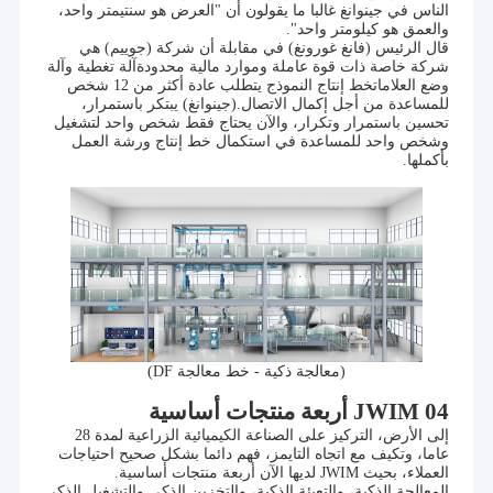
الناس في جينوانغ غالبا ما يقولون أن "العرض هو سنتيمتر واحد،
والعمق هو كيلومتر واحد".
قال الرئيس (فانغ غورونغ) في مقابلة أن شركة (جوييم) هي
شركة خاصة ذات قوة عاملة وموارد مالية محدودةآلة تغطية وآلة
وضع العلاماتخط إنتاج النموذج يتطلب عادة أكثر من 12 شخص
للمساعدة من أجل إكمال الاتصال.(جينوانغ) يبتكر باستمرار،
تحسين باستمرار وتكرار، والآن يحتاج فقط شخص واحد لتشغيل
وشخص واحد للمساعدة في استكمال خط إنتاج ورشة العمل
بأكملها.
(معالجة ذكية - خط معالجة DF)
04 JWIM أربعة منتجات أساسية
إلى الأرض، التركيز على الصناعة الكيميائية الزراعية لمدة 28
عاما، وتكيف مع اتجاه التايمز، فهم دائما بشكل صحيح احتياجات
العملاء، بحيث JWIM لديها الآن أربعة منتجات أساسية.
المعالجة الذكية، والتعبئة الذكية، والتخزين الذكي والتشغيل الذكي