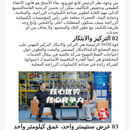
من وجهة نظر الرئيس فانغ غورونغ، بقاء الأصلح هو قانون الانتقاء
الطبيعي.وتخفيض التكاليف يمكن أن تحسن الربحية العامةالتصنيع
الذكي مهم للغاية لتطوير صناعة الكيماويات الزراعية، والسلامة،
وحماية البيئة، الخضراء معلقة على رأس المؤسسات الكيميائية
الزراعية سيف،ستكون المتطلبات أعلى وأعلىجين وانج وجد
طريقة للتكيف مع تطور البلاد والمجتمع، ولا يخاف من أي
تحديات.
02 التركيز والابتكار
قوة JWIM الرئيسية هي التركيز والابتكار التركيز المهني على
دمج المصانع الذكيةالابتكار المستمر والبحث والتطوير حول
احتياجات العملاءلتصبح شركة عالمية في مجال الخدمات
المختلفةو هي أيضاً القدرة التنافسية الأساسية لـ (جينوانغ)
كشركة رائدة في صناعة الكيماويات الزراعية المحلية.
03 عرض سنتيمتر واحد، عمق كيلومتر واحد