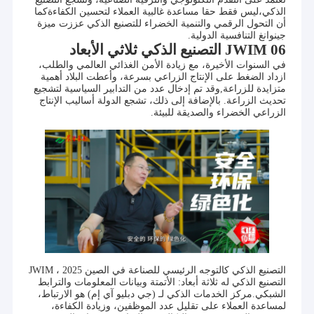
للمستحضرات الزراعية والبيطرية
آلة السد التلقائي
الذكي،ليس فقط حقا مساعدة غالبية العملاء لتحسين الكفاءةكما
قواعد السلوك الأساسية: 1. العميل أولاً؛ 2. الابتكار المستمر؛ 3. العمليات
أن التحول الرقمي والتنمية الخضراء للتصنيع الذكي عززت ميزة
المنسقة؛ 4. الوفاء بالوعود؛ 5. التفاصيل هي الملك؛ 6. البيانات تتحدث.
جينوانغ التنافسية الدولية.
نوايانا الأصلية: 1. خلق قيمة للعملاء؛ 2. خلق السعادة للموظفين؛ 3.
آلة تعبئة الأكياس الجاهزة
06 JWIM التصنيع الذكي ثلاثي الأبعاد
المساهمة في المجتمع.
في السنوات الأخيرة، مع زيادة الأمن الغذائي العالمي والطلب،
آلة تعبئة الأكياس الأفقية
ازداد الضغط على الإنتاج الزراعي بسرعة، وأعطت البلاد أهمية
متزايدة للزراعة,وقد تم إدخال عدد من التدابير السياسية لتشجيع
تحديث الزراعة. بالإضافة إلى ذلك، تشجع الدولة أساليب الإنتاج
آلة لصق الملصقات الأوتوماتيكية
الزراعي الخضراء والصديقة للبيئة.
آلة تغليف الكرتون
خط تعبئة الأكياس
آلة تعبئة وختم الأكياس الأوتوماتيكية
آلة تعبئة السوائل الأوتوماتيكية
آلة تعبئة السوائل الحجمية
التصنيع الذكي كالتوجه الرئيسي للصناعة في الصين 2025 ، JWIM
التصنيع الذكي له ثلاثة أبعاد: الأتمتة وبيانات المعلومات والترابط
آلة تعبئة الأسمدة السائلة
الشبكي.مركز الخدمات الذكي لـ (جي دبليو آي إم) هو الارتباط،
لمساعدة العملاء على تقليل عدد الموظفين، وزيادة الكفاءة،