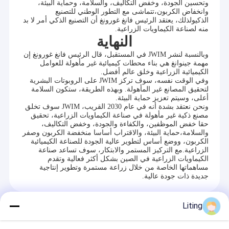
آلة تعبئة الأدوية البيطرية
وتحسين الجودة، وخفض التكاليف، والسلامة، وحماية البيئة،
وانخفاض الكربون،تتماشى مع التطور الوطني للتصنيع
الذكيولذلك، يعتقد الرئيس فانغ غورونغ أن التصنيع الذكي أمر لا بد
آلة تركيب العلبة
منه لصناعة الكيماويات الزراعية.
النهاية
آلة منصات نقالة
وبالنسبة لنشر JWIM في المستقبل، قال الرئيس فانغ غورونغ إن
مهمة جينوانغ هي بناء محطات كيميائية غير مأهولة للعوامل
الكيميائية الزراعية وخلق عالم أفضل.
وفي الوقت نفسه، سوف تركز JWIM على الروبوتات البشرية
لتحقيق المصانع غير المأهولة. وبهذه الطريقة، ستكون السلامة
أعلى، وسيتم تعزيز حماية البيئة.
ونحن نعتقد بشدة أنه في عام 2030 القريب، JWIM سوف تخلق
مصنع ذكية غير مأهولة في صناعة الكيماويات الزراعية، تحقيق
حقا خفض الموظفين، والكفاءة والجودة، وخفض التكاليف،
والسلامة،حماية البيئة، والاقتراب أساسا منخفضة الكربون وصفر
الكربون، ووضع أساس لتطوير عالية الجودة للصناعة الكيميائية
الزراعية.مع التركيز المستمر والابتكار، سوف تساعد صناعة
الكيماويات الزراعية في الصين بشكل أكثر فعالية وتقدم
مساهماتها الخاصة من خلال زراعة مستمرة وتطوير إنتاجية
جديدة ذات جودة عالية.
Liting
Recommended Products