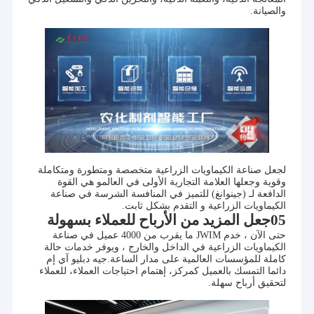
والصيانة.
لجعل صناعة الكيماويات الزراعية متخصصة ومتطورة ومتكاملة
وقوية وجعلها العلامة التجارية الأولى في العالمو هي القوة
الدافعة لـ (جينوانغ) للتميز في المنافسة الشرسة في صناعة
الكيماويات الزراعية و التقدم بشكل ثابت.
05
جعل المزيد من الأرباح للعملاء بسهولة
الصفحة الرئيسية
حتى الآن ، خدم JWIM ما يقرب من 4000 عميل في صناعة
الكيماويات الزراعية في الداخل والخارج ، ويوفر خدمات حالة
ملف شركة جيانغسو لشركة جيانغسو جينوانغ للعلوم والتكنولوجيا الذكية
كاملة للمؤسسات العالمية على مدار الساعة.جيه دبليو آي إم
المحدودة.
منتجات
دائما التمسك بالعميل كمركز، إهتمام احتياجات العملاء، للعملاء
لتحقيق أرباح سهلة.
تأسست شركة جيانغسو جينوانغ للعلوم والتكنولوجيا الذكية المحدودة
معلومات عنا
(JWIM) في عام 2005، وهي مؤسسة ذات تقنية عالية متخصصة في
البحث والتطوير والتصنيع والمبيعات والخدمة للمصانع الذكية للمبيدات